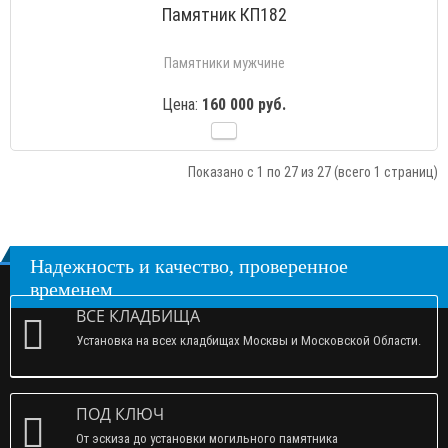
Памятник КП182
Памятники мужчине
Цена:
160 000 руб.
Показано с 1 по 27 из 27 (всего 1 страниц)
Надежность и качество, проверенное
временем
ВСЕ КЛАДБИЩА
Установка на всех кладбищах Москвы и Московской Области.
ПОД КЛЮЧ
От эскиза до установки могильного памятника