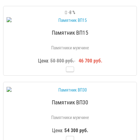
-8 %
Памятник ВП15
Памятники мужчине
Цена:
50 800 руб.
46 700 руб.
Памятник ВП30
Памятники мужчине
Цена:
54 300 руб.