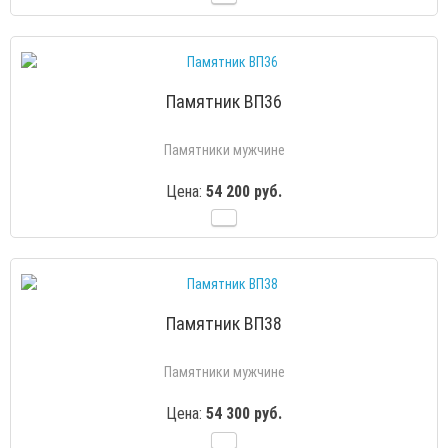
Памятник ВП36
Памятники мужчине
Цена:
54 200 руб.
Памятник ВП38
Памятники мужчине
Цена:
54 300 руб.