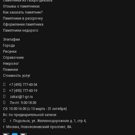
Памятники из габбро-диабаза
Отзывы о памятниках
Как заказать памятник?
Памятники в рассрочку
Оформление памятника
Памятники недорого
Эпитафии
Города
Рисунки
Справочник
Некролог
Поминки
Стоимость услуг
+7 (495) 777-40-54
+7 (495) 777-40-19
zakaz@1-gc.ru
Пн-пт: 9.00-18.00
Сб: 10.00-16.00 (с 15 марта - 31 октября)
Вс: по предварительной записи
г. Подольск, ул. Железнодорожная д. 1, стр 4,
г. Москва, Новоясеневский проспект, 8А.