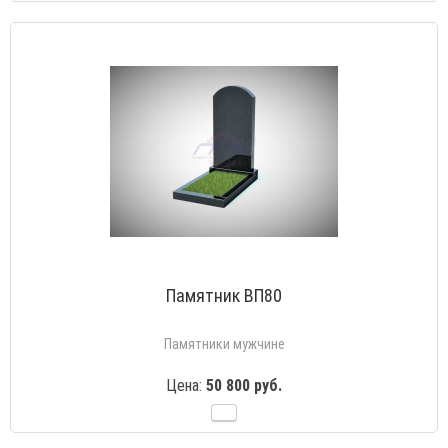
Памятник ВП80
Памятники мужчине
Цена:
50 800 руб.