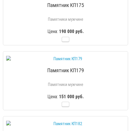
Памятник КП175
Памятники мужчине
Цена:
190 000 руб.
Памятник КП179
Памятники мужчине
Цена:
151 000 руб.