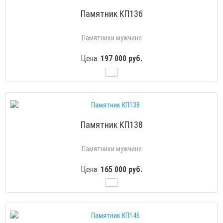
Памятник КП136
Памятники мужчине
Цена:
197 000 руб.
Памятник КП138
Памятники мужчине
Цена:
165 000 руб.