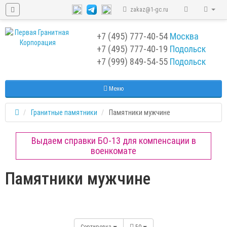
zakaz@1-gc.ru
+7 (495) 777-40-54
Москва
+7 (495) 777-40-19
Подольск
+7 (999) 849-54-55
​
Подольск
Меню
Гранитные памятники
Памятники мужчине
Выдаем справки БО-13 для компенсации в
военкомате
Памятники мужчине
Сортировка
50