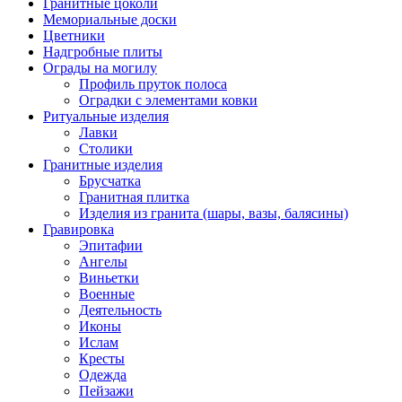
Гранитные цоколи
Мемориальные доски
Цветники
Надгробные плиты
Ограды на могилу
Профиль пруток полоса
Оградки с элементами ковки
Ритуальные изделия
Лавки
Столики
Гранитные изделия
Брусчатка
Гранитная плитка
Изделия из гранита (шары, вазы, балясины)
Гравировка
Эпитафии
Ангелы
Виньетки
Военные
Деятельность
Иконы
Ислам
Кресты
Одежда
Пейзажи