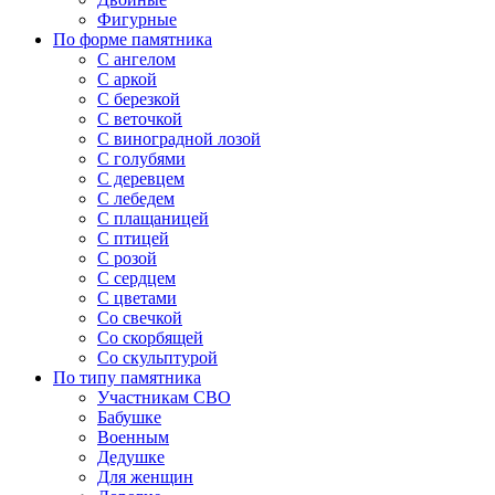
Фигурные
По форме памятника
С ангелом
С аркой
С березкой
С веточкой
С виноградной лозой
С голубями
С деревцем
С лебедем
С плащаницей
С птицей
С розой
С сердцем
С цветами
Со свечкой
Со скорбящей
Со скульптурой
По типу памятника
Участникам СВО
Бабушке
Военным
Дедушке
Для женщин