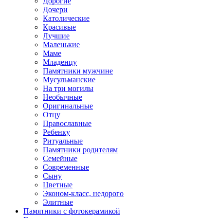
Дорогие
Дочери
Католические
Красивые
Лучшие
Маленькие
Маме
Младенцу
Памятники мужчине
Мусульманские
На три могилы
Необычные
Оригинальные
Отцу
Православные
Ребенку
Ритуальные
Памятники родителям
Семейные
Современные
Сыну
Цветные
Эконом-класс, недорого
Элитные
Памятники с фотокерамикой