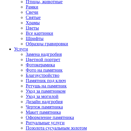
Птицы, животные
Рамки
Свечи
Святые
Храмы
Цветы
Все картинки
Шрифты
Образцы гравировки
Услуги
Замена надгробия
Цветной портрет
Фотокерамика
Фото на памятник
Благоустройство
Памятник под ключ
Ретушь на памятник
Уход за памятником
Уход за могилой
Дизайн надгробия
Чертеж памятника
Макет памятника
Оформление памятника
Ритуальные услуги
Позолота сусуальным золотом