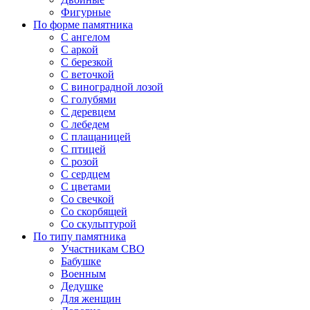
Фигурные
По форме памятника
С ангелом
С аркой
С березкой
С веточкой
С виноградной лозой
С голубями
С деревцем
С лебедем
С плащаницей
С птицей
С розой
С сердцем
С цветами
Со свечкой
Со скорбящей
Со скульптурой
По типу памятника
Участникам СВО
Бабушке
Военным
Дедушке
Для женщин