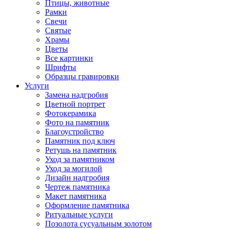
Птицы, животные
Рамки
Свечи
Святые
Храмы
Цветы
Все картинки
Шрифты
Образцы гравировки
Услуги
Замена надгробия
Цветной портрет
Фотокерамика
Фото на памятник
Благоустройство
Памятник под ключ
Ретушь на памятник
Уход за памятником
Уход за могилой
Дизайн надгробия
Чертеж памятника
Макет памятника
Оформление памятника
Ритуальные услуги
Позолота сусуальным золотом