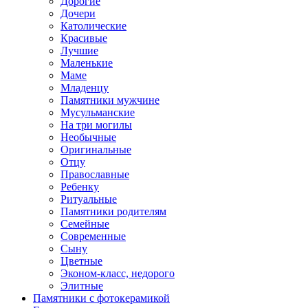
Дорогие
Дочери
Католические
Красивые
Лучшие
Маленькие
Маме
Младенцу
Памятники мужчине
Мусульманские
На три могилы
Необычные
Оригинальные
Отцу
Православные
Ребенку
Ритуальные
Памятники родителям
Семейные
Современные
Сыну
Цветные
Эконом-класс, недорого
Элитные
Памятники с фотокерамикой