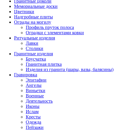
Гранитные цоколи
Мемориальные доски
Цветники
Надгробные плиты
Ограды на могилу
Профиль пруток полоса
Оградки с элементами ковки
Ритуальные изделия
Лавки
Столики
Гранитные изделия
Брусчатка
Гранитная плитка
Изделия из гранита (шары, вазы, балясины)
Гравировка
Эпитафии
Ангелы
Виньетки
Военные
Деятельность
Иконы
Ислам
Кресты
Одежда
Пейзажи