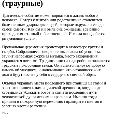
(траурные)
Трагическое событие может ворваться в жизнь любого
человека. Потеря близкого или родственника становится
болезненным ударом для людей, которые окружали его до
самой смерти. Как бы ни была она ожидаема, все равно
приход ее внезапный и болезненный. И тогда понадобятся
ритуальные услуги.
Прощальная церемония происходит в атмосфере грусти и
скорби. Собравшиеся говорят теплые слова об усопшем,
звучит негромкая скорбная музыка, место захоронения
украшается цветами. Традиционно на надгробие возлагаются
траурные похоронные венки. Они символизируют добрую
память об ушедшем, и напоминают, что оставшиеся жить
долго будут носить у себя в сердце его светлый образ.
Обычай украшать места последнего пристанища цветами и
зеленью пришел к нам из далекой древности, когда люди
стремились ублажить богов и сделать последний путь
человеческой души легким и красивым. Именно тогда
пришли в похоронную церемонию гирлянды из цветов и
зеленых частей растений.