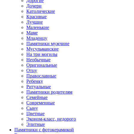
Дорогие
Дочери
Католические
Красивые
Лучшие
Маленькие
Маме
Младенцу
Памятники мужчине
Мусульманские
На три могилы
Необычные
Оригинальные
Отцу
Православные
Ребенку
Ритуальные
Памятники родителям
Семейные
Современные
Сыну
Цветные
Эконом-класс, недорого
Элитные
Памятники с фотокерамикой