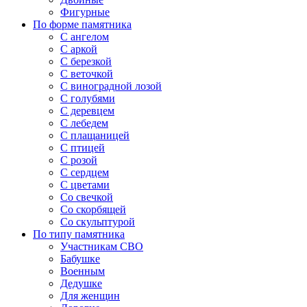
Фигурные
По форме памятника
С ангелом
С аркой
С березкой
С веточкой
С виноградной лозой
С голубями
С деревцем
С лебедем
С плащаницей
С птицей
С розой
С сердцем
С цветами
Со свечкой
Со скорбящей
Со скульптурой
По типу памятника
Участникам СВО
Бабушке
Военным
Дедушке
Для женщин