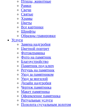
Птицы, животные
Рамки
Свечи
Святые
Храмы
Цветы
Все картинки
Шрифты
Образцы гравировки
Услуги
Замена надгробия
Цветной портрет
Фотокерамика
Фото на памятник
Благоустройство
Памятник под ключ
Ретушь на памятник
Уход за памятником
Уход за могилой
Дизайн надгробия
Чертеж памятника
Макет памятника
Оформление памятника
Ритуальные услуги
Позолота сусуальным золотом