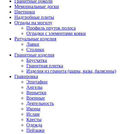
Гранитные цоколи
Мемориальные доски
Цветники
Надгробные плиты
Ограды на могилу
Профиль пруток полоса
Оградки с элементами ковки
Ритуальные изделия
Лавки
Столики
Гранитные изделия
Брусчатка
Гранитная плитка
Изделия из гранита (шары, вазы, балясины)
Гравировка
Эпитафии
Ангелы
Виньетки
Военные
Деятельность
Иконы
Ислам
Кресты
Одежда
Пейзажи