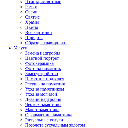
Птицы, животные
Рамки
Свечи
Святые
Храмы
Цветы
Все картинки
Шрифты
Образцы гравировки
Услуги
Замена надгробия
Цветной портрет
Фотокерамика
Фото на памятник
Благоустройство
Памятник под ключ
Ретушь на памятник
Уход за памятником
Уход за могилой
Дизайн надгробия
Чертеж памятника
Макет памятника
Оформление памятника
Ритуальные услуги
Позолота сусуальным золотом