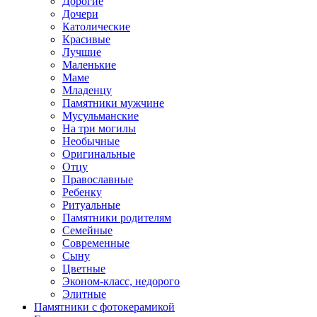
Дорогие
Дочери
Католические
Красивые
Лучшие
Маленькие
Маме
Младенцу
Памятники мужчине
Мусульманские
На три могилы
Необычные
Оригинальные
Отцу
Православные
Ребенку
Ритуальные
Памятники родителям
Семейные
Современные
Сыну
Цветные
Эконом-класс, недорого
Элитные
Памятники с фотокерамикой