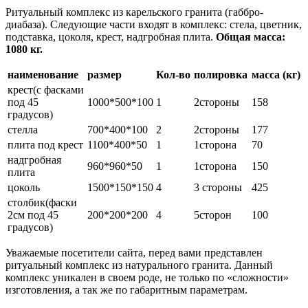
Ритуальный комплекс из карельского гранита (габбро-
диабаза). Следующие части входят в комплекс: стела, цветник,
подставка, цоколя, крест, надгробная плита.
Общая масса:
1080 кг.
наименование
размер
Кол-во
полировка
масса (кг)
крест(с фасками
под 45
1000*500*100
1
2стороны
158
градусов)
стелла
700*400*100
2
2стороны
177
плита под крест
1100*400*50
1
1сторона
70
надгробная
960*960*50
1
1сторона
150
плита
цоколь
1500*150*150
4
3 стороны
425
столбик(фаски
2см под 45
200*200*200
4
5сторон
100
градусов)
Уважаемые посетители сайта, перед вами представлен
ритуальный комплекс из натурального гранита. Данный
комплекс уникален в своем роде, не только по «сложности»
изготовления, а так же по габаритным параметрам.