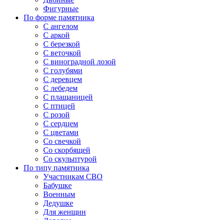
Фигурные
По форме памятника
С ангелом
С аркой
С березкой
С веточкой
С виноградной лозой
С голубями
С деревцем
С лебедем
С плащаницей
С птицей
С розой
С сердцем
С цветами
Со свечкой
Со скорбящей
Со скульптурой
По типу памятника
Участникам СВО
Бабушке
Военным
Дедушке
Для женщин