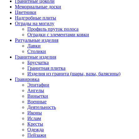
Гранитные цоколи
Мемориальные доски
Цветники
Надгробные плиты
Ограды на могилу
Профиль пруток полоса
Оградки с элементами ковки
Ритуальные изделия
Лавки
Столики
Гранитные изделия
Брусчатка
Гранитная плитка
Изделия из гранита (шары, вазы, балясины)
Гравировка
Эпитафии
Ангелы
Виньетки
Военные
Деятельность
Иконы
Ислам
Кресты
Одежда
Пейзажи