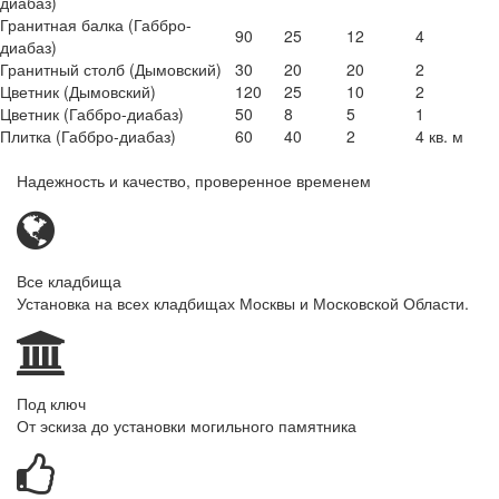
диабаз)
Гранитная балка (Габбро-
90
25
12
4
диабаз)
Гранитный столб (Дымовский)
30
20
20
2
Цветник (Дымовский)
120
25
10
2
Цветник (Габбро-диабаз)
50
8
5
1
Плитка (Габбро-диабаз)
60
40
2
4 кв. м
Надежность и качество, проверенное временем
Все кладбища
Установка на всех кладбищах Москвы и Московской Области.
Под ключ
От эскиза до установки могильного памятника