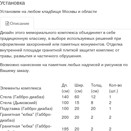
Установка
Установим на любом кладбище Москвы и области
Описание
Дизайн этого мемориального комплекса объединяет в себе
традиционную классику, в выборе используемых решений при
оформлении захоронений или памятных монументов. Отделка
внутренней площади гранитной плиткой защитит комплекс от
травы, размытия и частичного обрушения.
Возможно нанесение на памятник любых надписей и рисунков по
Вашему заказу.
Дл.
Шир.
Толщ.
Кол-во
Элементы комплекса
(см)
(см)
(см)
(шт.)
Стела (Габбро-диабаз)
140
60
12
1
Стела (Дымовский)
100
15
8
2
Подставка (Габбро-диабаз)
100
20
20
1
Гранитная "юбка" (Габбро-
200
20
2
2
диабаз)
Гранитная "юбка" (Габбро-
195
20
2
2