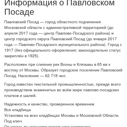
Информация о Павловском
Посаде
Павловский Посад — город областного подчинения
Московской области с административной территорией (до
апреля 2017 года — центр Павлово-Посадского района) и
центр городского округа Павловский Посад (до января 2017
года — Павлово-Посадского муниципального района). Го­род с
1917 (без официального оформ­ле­ния; за­ко­нода­тель­но ста­тус
за­кре­п­лён в 1925).
Расположен при слиянии рек Вохны и Клязьмы в 65 км к
востоку от Москвы. Образует городское поселение Павловский
Посад. Население — 62 718 чел.
Город известен текстильной промышленностью, прежде всего
производством знаменитых во всём мире павлово-посадских
платков и шалей.
Надежность и качество, проверенное временем
Все кладбища
Установка на всех кладбищах Москвы и Московской Области.
Под ключ
От эскиза до установки могильного памятника