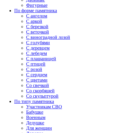
Фигурные
По форме памятника
С ангелом
С аркой
С березкой
С веточкой
С виноградной лозой
С голубями
С деревцем
С лебедем
С плащаницей
С птицей
С розой
С сердцем
С цветами
Со свечкой
Со скорбящей
Со скульптурой
По типу памятника
Участникам СВО
Бабушке
Военным
Дедушке
Для женщин