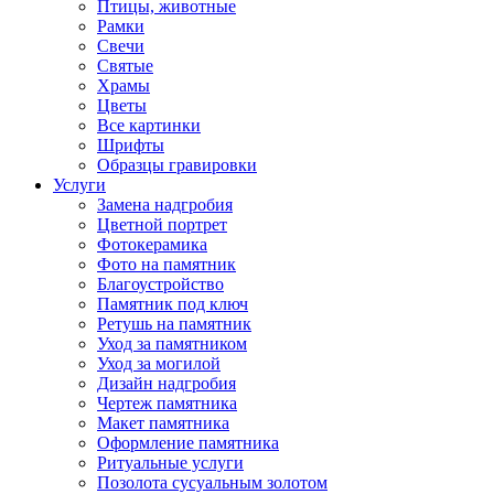
Птицы, животные
Рамки
Свечи
Святые
Храмы
Цветы
Все картинки
Шрифты
Образцы гравировки
Услуги
Замена надгробия
Цветной портрет
Фотокерамика
Фото на памятник
Благоустройство
Памятник под ключ
Ретушь на памятник
Уход за памятником
Уход за могилой
Дизайн надгробия
Чертеж памятника
Макет памятника
Оформление памятника
Ритуальные услуги
Позолота сусуальным золотом