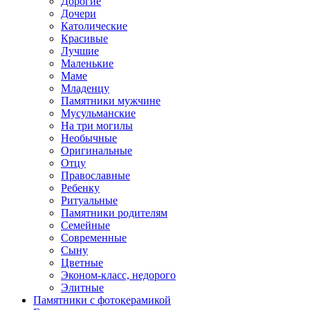
Дорогие
Дочери
Католические
Красивые
Лучшие
Маленькие
Маме
Младенцу
Памятники мужчине
Мусульманские
На три могилы
Необычные
Оригинальные
Отцу
Православные
Ребенку
Ритуальные
Памятники родителям
Семейные
Современные
Сыну
Цветные
Эконом-класс, недорого
Элитные
Памятники с фотокерамикой