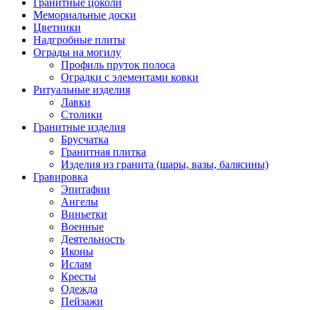
Гранитные цоколи
Мемориальные доски
Цветники
Надгробные плиты
Ограды на могилу
Профиль пруток полоса
Оградки с элементами ковки
Ритуальные изделия
Лавки
Столики
Гранитные изделия
Брусчатка
Гранитная плитка
Изделия из гранита (шары, вазы, балясины)
Гравировка
Эпитафии
Ангелы
Виньетки
Военные
Деятельность
Иконы
Ислам
Кресты
Одежда
Пейзажи