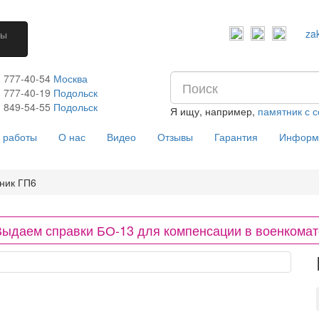
za
ты
) 777-40-54
Москва
) 777-40-19
Подольск
) 849-54-55
​
Подольск
Я ищу, например,
памятник с 
 работы
О нас
Видео
Отзывы
Гарантия
Информ
ник ГП6
Выдаем справки БО-13 для компенсации в военкомат