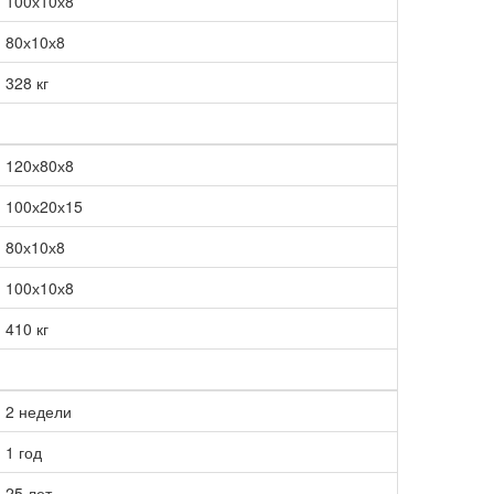
100х10х8
80х10х8
328 кг
120х80х8
100х20х15
80х10х8
100х10х8
410 кг
2 недели
1 год
25 лет