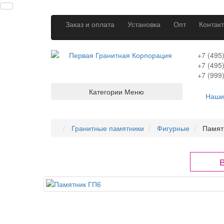
Заказ и оплата
Установка
Опт
Контак
+7 (495
+7 (495
+7 (999
Категории
Меню
Наши
Гранитные памятники
Фигурные
Памят