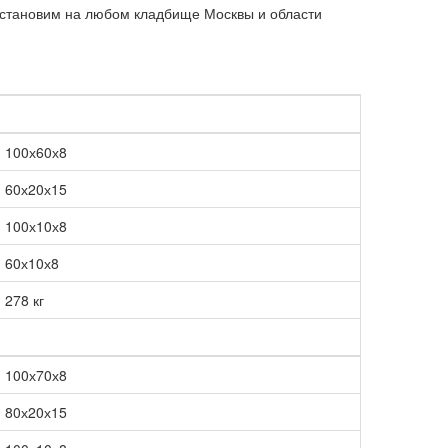
становим на любом кладбище Москвы и области
100х60х8
60х20х15
100х10х8
60х10х8
278 кг
100х70х8
80х20х15