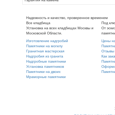
Надежность и качество, проверенное временем
Все кладбища
Под кл
Установка на всех кладбищах Москвы и
От эски
Московской Области.
памятн
Изготовление надгробий
Цены н
Памятники на могилу
Памятни
Гранитная мастерская
Отзывы 
Надгробия из гранита
Как зак
Надгробные памятники
Памятни
Установка памятников
Оформл
Памятники на двоих
Памятни
Мраморные памятники