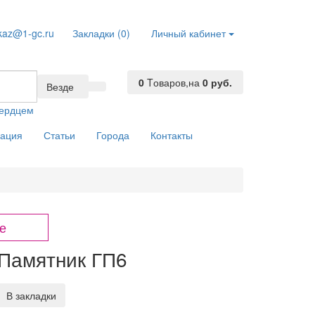
kaz@1-gc.ru
Закладки (0)
Личный кабинет
0
Tоваров,
на
0 руб.
Везде
сердцем
ация
Статьи
Города
Контакты
е
Памятник ГП6
В закладки