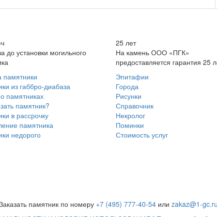
юч
25 лет
за до установки могильного
На камень ООО «ПГК»
ика
предоставляется гарантия 25 л
а памятники
Эпитафии
ки из габбро-диабаза
Города
о памятниках
Рисунки
азать памятник?
Справочник
ки в рассрочку
Некролог
ение памятника
Поминки
ки недорого
Стоимость услуг
Заказать памятник по номеру
+7 (495) 777-40-54
или
zakaz@1-gc.r