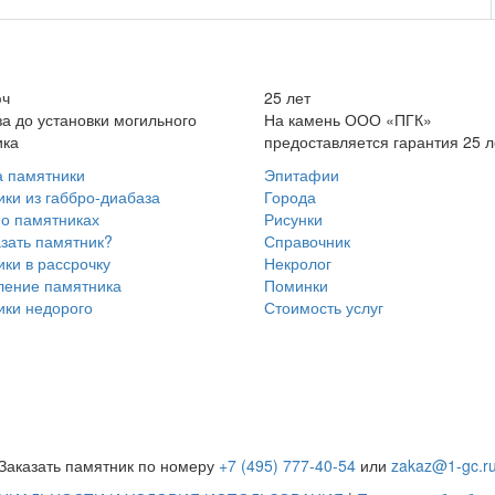
юч
25 лет
за до установки могильного
На камень ООО «ПГК»
ика
предоставляется гарантия 25 л
а памятники
Эпитафии
ки из габбро-диабаза
Города
о памятниках
Рисунки
азать памятник?
Справочник
ки в рассрочку
Некролог
ение памятника
Поминки
ки недорого
Стоимость услуг
Заказать памятник по номеру
+7 (495) 777-40-54
или
zakaz@1-gc.r