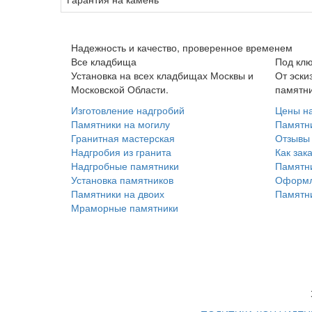
Надежность и качество, проверенное временем
Все кладбища
Под кл
Установка на всех кладбищах Москвы и
От эски
Московской Области.
памятн
Изготовление надгробий
Цены н
Памятники на могилу
Памятни
Гранитная мастерская
Отзывы 
Надгробия из гранита
Как зак
Надгробные памятники
Памятни
Установка памятников
Оформл
Памятники на двоих
Памятни
Мраморные памятники