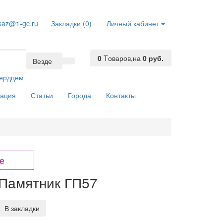
kaz@1-gc.ru
Закладки (0)
Личный кабинет
0
Tоваров,
на
0 руб.
Везде
сердцем
ация
Статьи
Города
Контакты
е
Памятник ГП57
В закладки