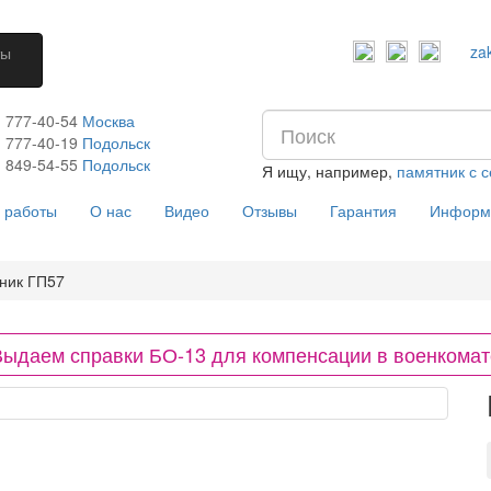
za
ты
) 777-40-54
Москва
) 777-40-19
Подольск
) 849-54-55
​
Подольск
Я ищу, например,
памятник с 
 работы
О нас
Видео
Отзывы
Гарантия
Информ
ник ГП57
Выдаем справки БО-13 для компенсации в военкомат