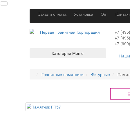
Заказ и оплата
Установка
Опт
Контак
+7 (495
+7 (495
+7 (999
Категории
Меню
Наши
Гранитные памятники
Фигурные
Памят