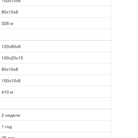
100х10х8
80х10х8
328 кг
120х80х8
100х20х15
80х10х8
100х10х8
410 кг
2 недели
1 год
25 лет