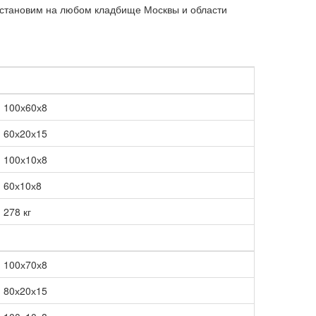
становим на любом кладбище Москвы и области
100х60х8
60х20х15
100х10х8
60х10х8
278 кг
100х70х8
80х20х15