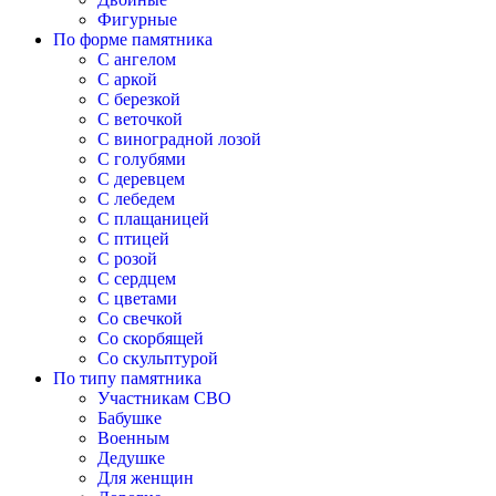
Фигурные
По форме памятника
С ангелом
С аркой
С березкой
С веточкой
С виноградной лозой
С голубями
С деревцем
С лебедем
С плащаницей
С птицей
С розой
С сердцем
С цветами
Со свечкой
Со скорбящей
Со скульптурой
По типу памятника
Участникам СВО
Бабушке
Военным
Дедушке
Для женщин