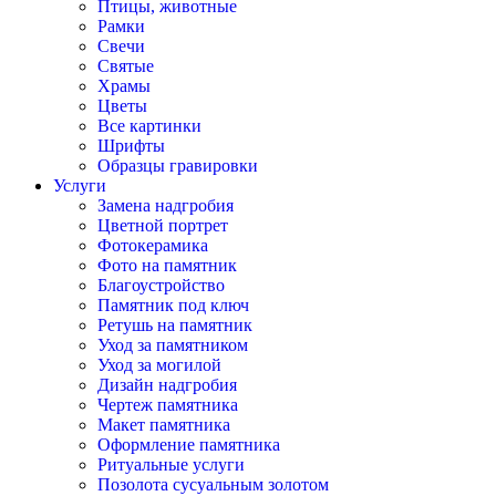
Птицы, животные
Рамки
Свечи
Святые
Храмы
Цветы
Все картинки
Шрифты
Образцы гравировки
Услуги
Замена надгробия
Цветной портрет
Фотокерамика
Фото на памятник
Благоустройство
Памятник под ключ
Ретушь на памятник
Уход за памятником
Уход за могилой
Дизайн надгробия
Чертеж памятника
Макет памятника
Оформление памятника
Ритуальные услуги
Позолота сусуальным золотом