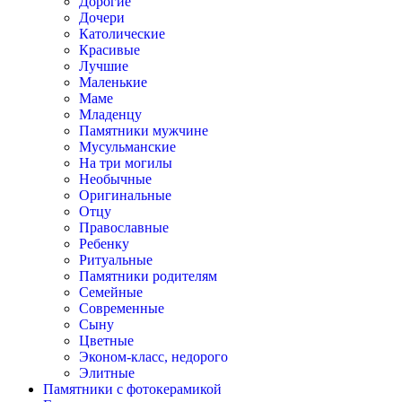
Дорогие
Дочери
Католические
Красивые
Лучшие
Маленькие
Маме
Младенцу
Памятники мужчине
Мусульманские
На три могилы
Необычные
Оригинальные
Отцу
Православные
Ребенку
Ритуальные
Памятники родителям
Семейные
Современные
Сыну
Цветные
Эконом-класс, недорого
Элитные
Памятники с фотокерамикой