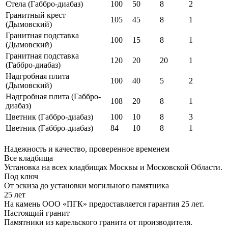
Стела (Габбро-диабаз)
100
50
8
2
Гранитный крест
105
45
8
1
(Дымовский)
Гранитная подставка
100
15
8
1
(Дымовский)
Гранитная подставка
120
20
20
1
(Габбро-диабаз)
Надгробная плита
100
40
5
2
(Дымовский)
Надгробная плита (Габбро-
108
20
8
1
диабаз)
Цветник (Габбро-диабаз)
100
10
8
3
Цветник (Габбро-диабаз)
84
10
8
1
Надежность и качество, проверенное временем
Все кладбища
Установка на всех кладбищах Москвы и Московской Области.
Под ключ
От эскиза до установки могильного памятника
25 лет
На камень ООО «ПГК» предоставляется гарантия 25 лет.
Настоящий гранит
Памятники из карельского гранита от производителя.