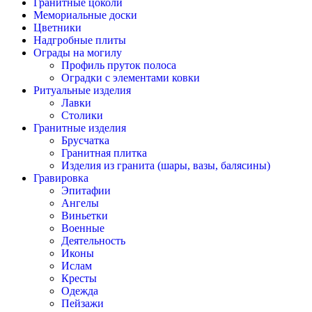
Гранитные цоколи
Мемориальные доски
Цветники
Надгробные плиты
Ограды на могилу
Профиль пруток полоса
Оградки с элементами ковки
Ритуальные изделия
Лавки
Столики
Гранитные изделия
Брусчатка
Гранитная плитка
Изделия из гранита (шары, вазы, балясины)
Гравировка
Эпитафии
Ангелы
Виньетки
Военные
Деятельность
Иконы
Ислам
Кресты
Одежда
Пейзажи