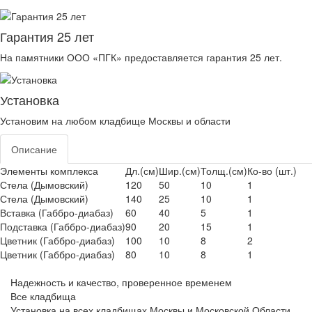
Гарантия 25 лет
На памятники ООО «ПГК» предоставляется гарантия 25 лет.
Установка
Установим на любом кладбище Москвы и области
Описание
Элементы комплекса
Дл.(см)
Шир.(см)
Толщ.(см)
Ко-во (шт.)
Стела (Дымовский)
120
50
10
1
Стела (Дымовский)
140
25
10
1
Вставка (Габбро-диабаз)
60
40
5
1
Подставка (Габбро-диабаз)
90
20
15
1
Цветник (Габбро-диабаз)
100
10
8
2
Цветник (Габбро-диабаз)
80
10
8
1
Надежность и качество, проверенное временем
Все кладбища
Установка на всех кладбищах Москвы и Московской Области.