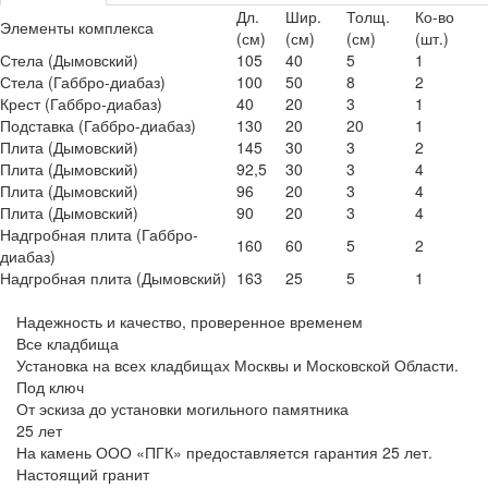
Дл.
Шир.
Толщ.
Ко-во
Элементы комплекса
(см)
(см)
(см)
(шт.)
Стела (Дымовский)
105
40
5
1
Стела (Габбро-диабаз)
100
50
8
2
Крест (Габбро-диабаз)
40
20
3
1
Подставка (Габбро-диабаз)
130
20
20
1
Плита (Дымовский)
145
30
3
2
Плита (Дымовский)
92,5
30
3
4
Плита (Дымовский)
96
20
3
4
Плита (Дымовский)
90
20
3
4
Надгробная плита (Габбро-
160
60
5
2
диабаз)
Надгробная плита (Дымовский)
163
25
5
1
Надежность и качество, проверенное временем
Все кладбища
Установка на всех кладбищах Москвы и Московской Области.
Под ключ
От эскиза до установки могильного памятника
25 лет
На камень ООО «ПГК» предоставляется гарантия 25 лет.
Настоящий гранит