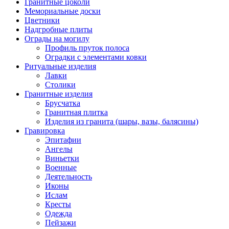
Гранитные цоколи
Мемориальные доски
Цветники
Надгробные плиты
Ограды на могилу
Профиль пруток полоса
Оградки с элементами ковки
Ритуальные изделия
Лавки
Столики
Гранитные изделия
Брусчатка
Гранитная плитка
Изделия из гранита (шары, вазы, балясины)
Гравировка
Эпитафии
Ангелы
Виньетки
Военные
Деятельность
Иконы
Ислам
Кресты
Одежда
Пейзажи