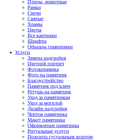
Птицы, животные
Рамки
Свечи
Святые
Храмы
Цветы
Все картинки
Шрифты
Образцы гравировки
Услуги
Замена надгробия
Цветной портрет
Фотокерамика
Фото на памятник
Благоустройство
Памятник под ключ
Ретушь на памятник
Уход за памятником
Уход за могилой
Дизайн надгробия
Чертеж памятника
Макет памятника
Оформление памятника
Ритуальные услуги
Позолота сусуальным золотом