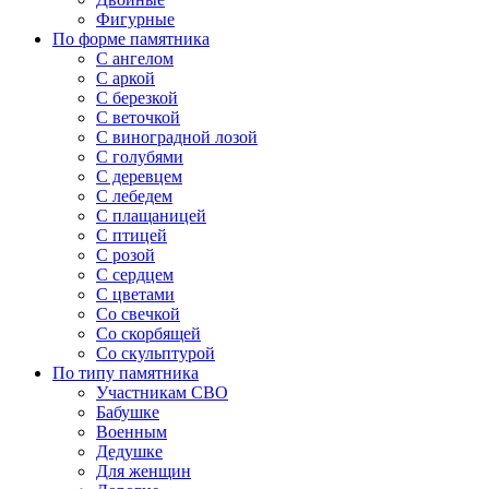
Фигурные
По форме памятника
С ангелом
С аркой
С березкой
С веточкой
С виноградной лозой
С голубями
С деревцем
С лебедем
С плащаницей
С птицей
С розой
С сердцем
С цветами
Со свечкой
Со скорбящей
Со скульптурой
По типу памятника
Участникам СВО
Бабушке
Военным
Дедушке
Для женщин