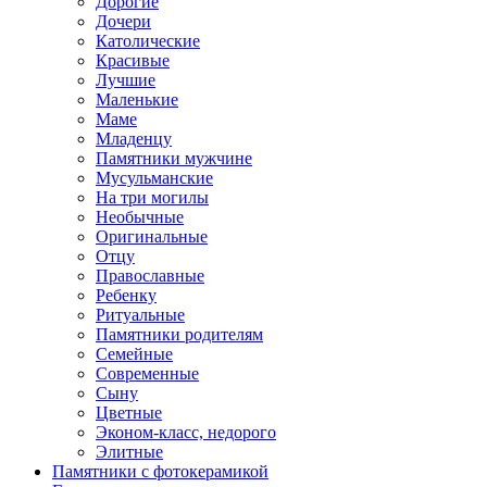
Дорогие
Дочери
Католические
Красивые
Лучшие
Маленькие
Маме
Младенцу
Памятники мужчине
Мусульманские
На три могилы
Необычные
Оригинальные
Отцу
Православные
Ребенку
Ритуальные
Памятники родителям
Семейные
Современные
Сыну
Цветные
Эконом-класс, недорого
Элитные
Памятники с фотокерамикой