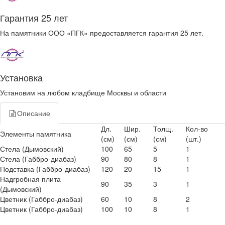
Гарантия 25 лет
На памятники ООО «ПГК» предоставляется гарантия 25 лет.
Установка
Установим на любом кладбище Москвы и области
Описание
Дл.
Шир.
Толщ.
Кол-во
Элементы памятника
(см)
(см)
(см)
(шт.)
Стела (Дымовский)
100
65
5
1
Стела (Габбро-диабаз)
90
80
8
1
Подставка (Габбро-диабаз)
120
20
15
1
Надгробная плита
90
35
3
1
(Дымовский)
Цветник (Габбро-диабаз)
60
10
8
2
Цветник (Габбро-диабаз)
100
10
8
1